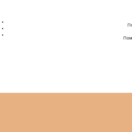
По
Пом