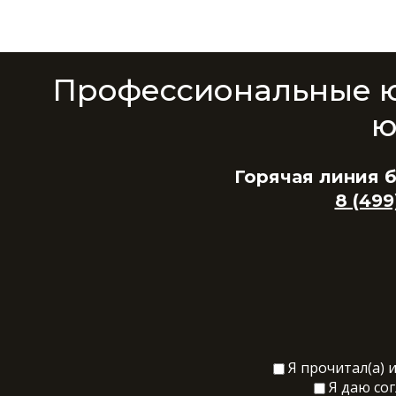
Профессиональные ю
ю
Горячая линия 
8 (499
Я прочитал(а) 
Я даю со