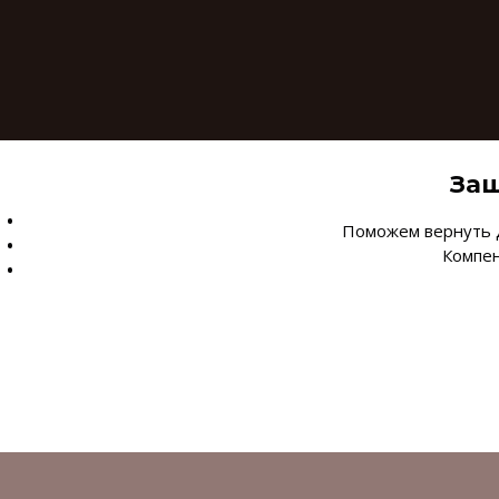
Защ
Поможем вернуть д
Компен