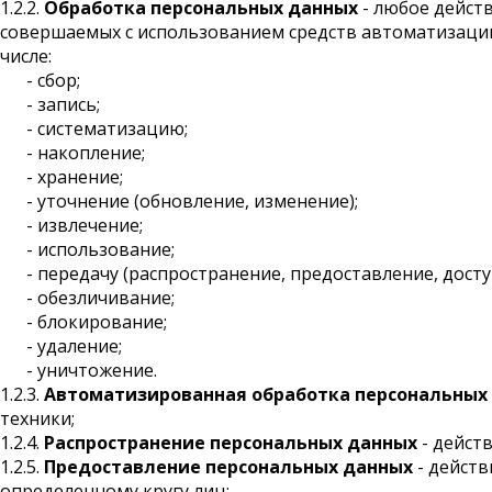
1.2.2.
Обработка персональных данных
- любое дейст
совершаемых с использованием средств автоматизации 
числе:
- сбор;
- запись;
- систематизацию;
- накопление;
- хранение;
- уточнение (обновление, изменение);
- извлечение;
- использование;
- передачу (распространение, предоставление, досту
- обезличивание;
- блокирование;
- удаление;
- уничтожение.
1.2.3.
Автоматизированная обработка персональных
техники;
1.2.4.
Распространение персональных данных
- дейст
1.2.5.
Предоставление персональных данных
- действ
определенному кругу лиц;