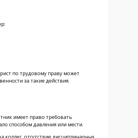
р:
Юрист по трудовому праву может
енности за такие действия.
отник имеет право требовать
тало способом давления или мести.
ва коллег, отсутствие дисциплинарных