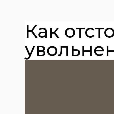
Как отст
увольне