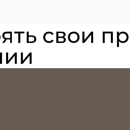
оять свои п
нии