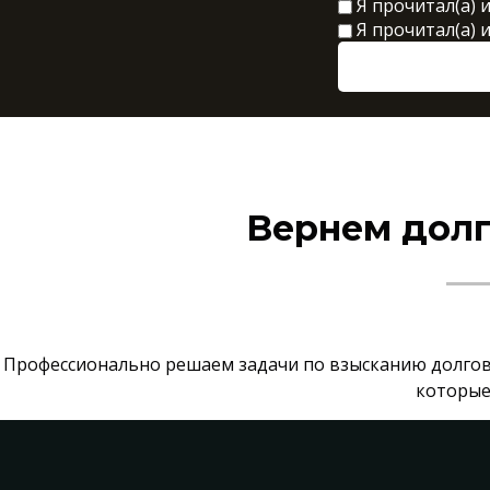
Я прочитал(а) 
Я прочитал(а) 
Вернем долг
Профессионально решаем задачи по взысканию долгов.
которые