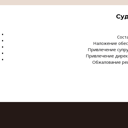
Су
Сост
Наложение обес
Привлечение супру
Привлечение директ
Обжалование реш