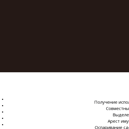
Получение испол
Совместный
Выделе
Арест иму
Оспаривание сд